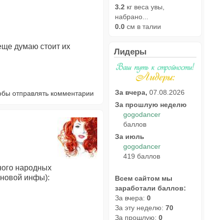
3.2
кг веса увы,
набрано...
0.0
см в талии
еще думаю стоит их
Лидеры
За вчера,
07.08.2026
тобы отправлять комментарии
За прошлую неделю
gogodancer
баллов
За июль
gogodancer
419 баллов
много народных
 новой инфы):
Всем сайтом мы
заработали баллов:
За вчера:
0
За эту неделю:
70
За прошлую:
0