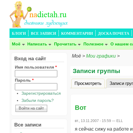
БЛОГИ
ВСЕ ЗАПИСИ
КОММЕНТАРИИ
ДОСКА ПОЧЕТА
Моё
Написать
Прочитать
Полезное
О нашем с
Моё
>
Мои графики
>
Вход на сайт
Имя пользователя
*
Записи группы
Пароль
*
Просмотреть
Записи гру
Главные вкладки
Зарегистрироваться
Забыли пароль?
Вот
вт., 13.11.2007 - 15:59 —
ELL
Все записи
я сейчас сижу на работе и