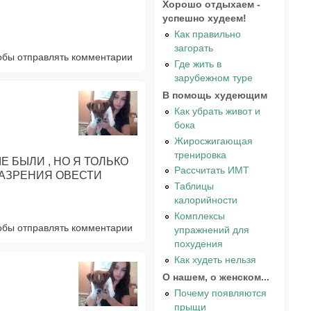
Хорошо отдыхаем -
успешно худеем!
Как правильно
загорать
тобы отправлять комментарии
Где жить в
зарубежном туре
В помощь худеющим
Как убрать живот и
бока
Жиросжигающая
тренировка
 БЫЛИ , НО Я ТОЛЬКО
Рассчитать ИМТ
ЗАЗРЕНИЯ ОВЕСТИ
Таблицы
калорийности
Комплексы
тобы отправлять комментарии
упражнений для
похудения
Как худеть нельзя
О нашем, о женском...
Почему появляются
прыщи