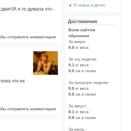
О семье и детях
сдвиг!!А я то думала что -
Достижения
Всем сайтом
сброшено
тобы отправлять комментарии
За вчера:
0.0
кг веса
За эту неделю:
4.1
кг веса
0.0
см в талии
 пока что их
За прошлую неделю:
0.0
кг веса
0.0
см в талии
За август:
тобы отправлять комментарии
0.1
кг веса
0.0
см в талии
За июль: