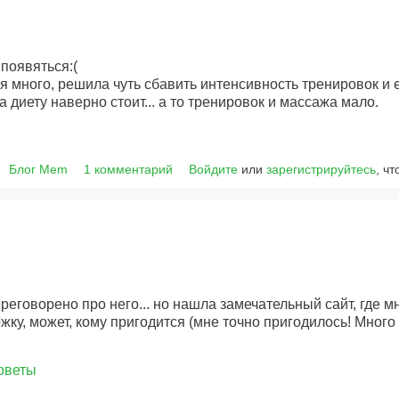
 появяться:(
 много, решила чуть сбавить интенсивность тренировок и 
на диету наверно стоит... а то тренировок и массажа мало.
Блог Mem
1 комментарий
Войдите
или
зарегистрируйтесь
, ч
ереговорено про него... но нашла замечательный сайт, где 
ку, может, кому пригодится (мне точно пригодилось! Много
оветы