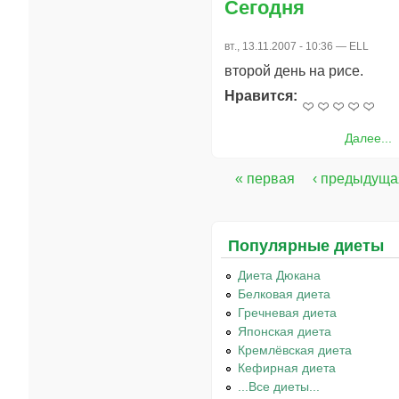
Сегодня
вт., 13.11.2007 - 10:36 —
ELL
второй день на рисе.
Нравится:
Далее...
« первая
‹ предыдуща
Страницы
Популярные диеты
Диета Дюкана
Белковая диета
Гречневая диета
Японская диета
Кремлёвская диета
Кефирная диета
...Все диеты...