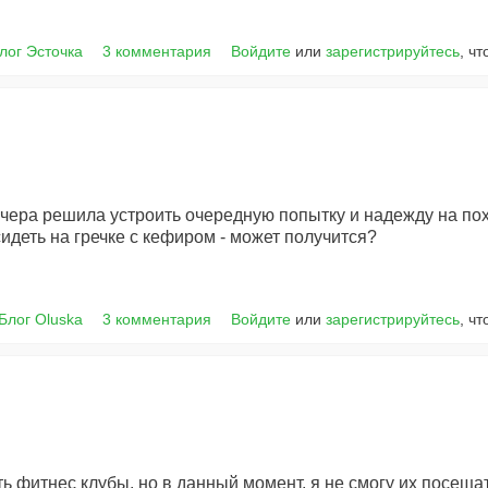
лог Эсточка
3 комментария
Войдите
или
зарегистрируйтесь
, ч
ера решила устроить очередную попытку и надежду на поху
деть на гречке с кефиром - может получится?
Блог Oluska
3 комментария
Войдите
или
зарегистрируйтесь
, ч
сть фитнес клубы, но в данный момент, я не смогу их посещат