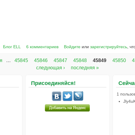
Блог ELL
6 комментариев
Войдите
или
зарегистрируйтесь
, ч
я
…
45845
45846
45847
45848
45849
45850
4
следующая ›
последняя »
Присоединяйся!
Сейча
1 пользо
Jly4u