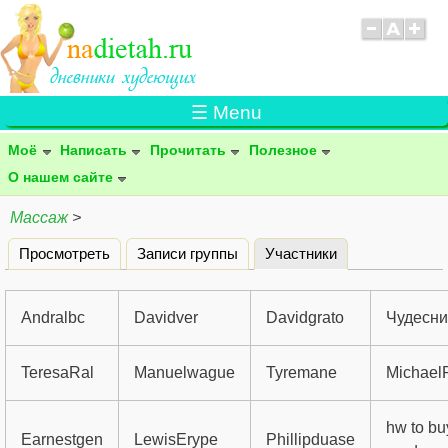
☰ Menu
Моё
Написать
Прочитать
Полезное
О нашем сайте
Массаж
>
Просмотреть
Записи группы
Участники
(активная вклад
Главные вкладки
Andralbc
Davidver
Davidgrato
Чудесн
TeresaRal
Manuelwague
Tyremane
Michael
hw to bu
Earnestgen
LewisErype
Phillipduase