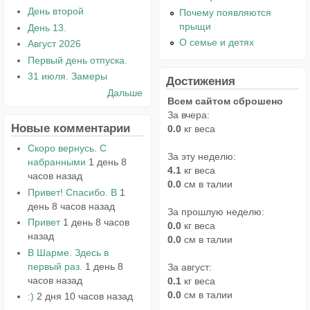
День второй
Почему появляются
прыщи
День 13.
О семье и детях
Август 2026
Первый день отпуска.
31 июля. Замеры
Достижения
Дальше
Всем сайтом сброшено
За вчера:
Новые комментарии
0.0
кг веса
Скоро вернусь. С
За эту неделю:
набранными
1 день 8
4.1
кг веса
часов назад
0.0
см в талии
Привет! Спасибо. В
1
день 8 часов назад
За прошлую неделю:
Привет
1 день 8 часов
0.0
кг веса
назад
0.0
см в талии
В Шарме. Здесь в
первый раз.
1 день 8
За август:
часов назад
0.1
кг веса
0.0
см в талии
:)
2 дня 10 часов назад