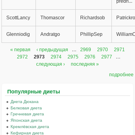
predn...
ScottLancy
Thomascor
Richardsob
Patrickro
Glenniodig
Andratgo
PhillipSep
William
« первая
‹ предыдущая
…
2969
2970
2971
Страницы
2972
2973
2974
2975
2976
2977
…
следующая ›
последняя »
подробнее
Популярные диеты
Диета Дюкана
Белковая диета
Гречневая диета
Японская диета
Кремлёвская диета
Кефирная диета