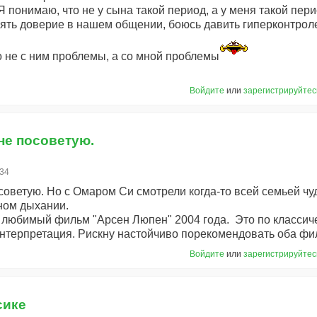
Я понимаю, что не у сына такой период, а у меня такой пер
рять доверие в нашем общении, боюсь давить гиперконтроле
о не с ним проблемы, а со мной проблемы
Войдите
или
зарегистрируйтес
не посоветую.
:34
советую. Но с Омаром Си смотрели когда-то всей семьей ч
ном дыхании.
 любимый фильм "Арсен Люпен" 2004 года. Это по классич
нтерпретация. Рискну настойчиво порекомендовать оба фи
Войдите
или
зарегистрируйтес
сике