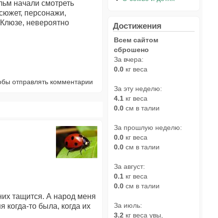
льм начали смотреть
 сюжет, персонажи,
 Клюзе, невероятно
Достижения
Всем сайтом
сброшено
За вчера:
0.0
кг веса
тобы отправлять комментарии
За эту неделю:
4.1
кг веса
0.0
см в талии
За прошлую неделю:
0.0
кг веса
0.0
см в талии
За август:
0.1
кг веса
0.0
см в талии
них тащится. А народ меня
За июль:
я когда-то была, когда их
3.2
кг веса увы,