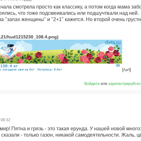
ала смотрела просто как классику, а потом когда мама забо
еялись, что тоже подсмеивались или подшучтвали над ней.
а "запах женщины" и "2+1" кажется. Но второй очень груст
[/url]
Войдите
или
зарегистрируйтес
 06:32
мир! Пятна и грязь - это такая ерунда. У нашей новой много
казали - только газон, никакой самодеятельности. Жаль, цве