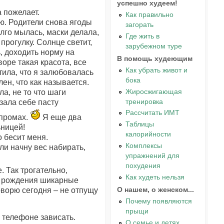
успешно худеем!
а пожелает.
Как правильно
ю. Родители снова ягоды
загорать
лго мылась, маски делала,
Где жить в
прогулку. Солнце светит,
зарубежном туре
, доходить норму на
В помощь худеющим
воре такая красота, все
Как убрать живот и
тила, что я залюбовалась
бока
лен, что как называется.
Жиросжигающая
а, не то что шаги
тренировка
зала себе пасту
Рассчитать ИМТ
 промах.
Я еще два
Таблицы
ьницей!
калорийности
 бесит меня.
Комплексы
сли начну вес набирать,
упражнений для
похудения
. Так трогательно,
Как худеть нельзя
нь рождения шикарные
О нашем, о женском...
оворю сегодня – не отпущу
Почему появляются
прыщи
в телефоне зависать.
О семье и детях