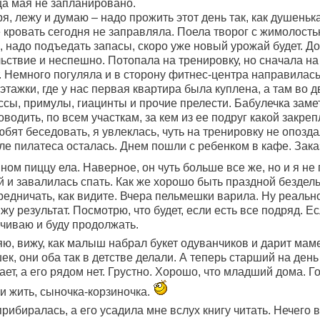
а мая не запланировано.
ря, лежу и думаю – надо прожить этот день так, как душеньк
 кровать сегодня не заправляла. Поела творог с жимолость
надо подъедать запасы, скоро уже новый урожай будет. До
ьствие и неспешно. Потопала на тренировку, но сначала на 
т. Немного погуляла и в сторону фитнес-центра направилась
тажки, где у нас первая квартира была куплена, а там во д
ссы, примулы, гиацинты и прочие прелести. Бабулечка заме
водить, по всем участкам, за кем из ее подруг какой закреп
ят беседовать, я увлеклась, чуть на тренировку не опоздал
ле пилатеса осталась. Днем пошли с ребенком в кафе. Зака
ном пиццу ела. Наверное, он чуть больше все же, но и я не
 и завалилась спать. Как же хорошо быть праздной бездел
дничать, как видите. Вчера пельмешки варила. Ну реально
у результат. Посмотрю, что будет, если есть все подряд. Е
ичиваю и буду продолжать.
яю, вижу, как малыш набрал букет одуванчиков и дарит маме
к, они оба так в детстве делали. А теперь старший на де
ает, а его рядом нет. Грустно. Хорошо, что младший дома. Г
ми жить, сыночка-корзиночка.
рибиралась, а его усадила мне вслух книгу читать. Нечего 