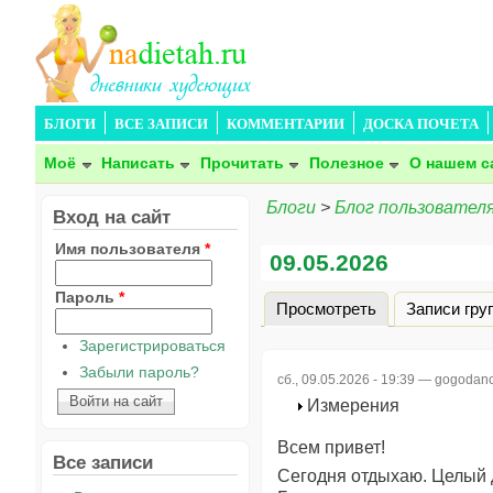
БЛОГИ
ВСЕ ЗАПИСИ
КОММЕНТАРИИ
ДОСКА ПОЧЕТА
Моё
Написать
Прочитать
Полезное
О нашем с
Блоги
>
Блог пользователя
Вход на сайт
Имя пользователя
*
09.05.2026
Пароль
*
Просмотреть
(активная вкла
Записи гру
Главные вкладки
Зарегистрироваться
Забыли пароль?
сб., 09.05.2026 - 19:39 —
gogodanc
Измерения
Всем привет!
Все записи
Сегодня отдыхаю. Целый 