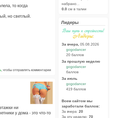
набрано...
лела, то когда
0.0
см в талии
ный, но светлый.
Лидеры
За вчера,
05.08.2026
gogodancer
20 баллов
За прошлую неделю
gogodancer
ь
, чтобы отправлять комментарии
баллов
За июль
gogodancer
419 баллов
Всем сайтом мы
заработали баллов:
этажки ни
За вчера:
20
тники у дома - это что-то
За эту неделю:
70