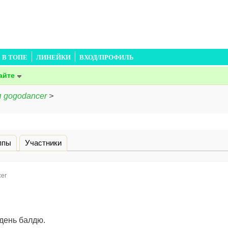
В ТОПЕ
ЛИНЕЙКИ
ВХОД/ПРОФИЛЬ
айте
 gogodancer
>
дка)
ппы
Участники
er
день балдю.