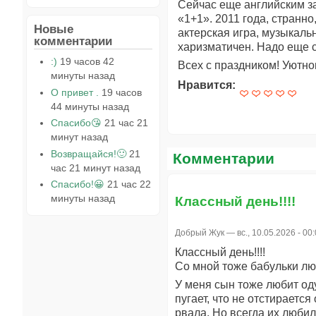
Сейчас еще английским за
«1+1». 2011 года, странно
Новые
актерская игра, музыкал
комментарии
харизматичен. Надо еще с
:)
19 часов 42
Всех с праздником! Уютно
минуты назад
Нравится:
О привет .
19 часов
44 минуты назад
Спасибо😘
21 час 21
минут назад
Возвращайся!🙂
21
Комментарии
час 21 минут назад
Спасибо!😀
21 час 22
минуты назад
Классный день!!!!
Добрый Жук
— вс., 10.05.2026 - 00
Классный день!!!!
Со мной тоже бабульки лю
У меня сын тоже любит оду
пугает, что не отстирается
рвала. Но всегда их любил