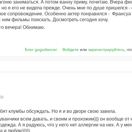
гоню заниматься. А потом ванну приму, почитаю. Вчера фи
, но я его не видела прежде. Очень мне по душе пришелся -
ьное сопровождение. Особенно актер понравился - Франсуа
 ним фильмы поискать. Досмотреть сегодня хочу.
го вечера! Обнимаю.
Блог gogodancer
Войдите
или
зарегистрируйтесь
, ч
:03
бят клумбы обсуждать. Но я и во дворе свою завела.
ванчики всем давать, и своим и прохожим))) он вообще от 
 одежда. А я радуюсь, что у него нет аллергии на них. А у мен
а и люблю)))))