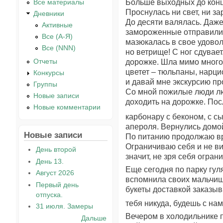
Все материалы
Больше выходных до конц
Проснулась ни свет, ни за
Дневники
До десяти валялась. Даже
Активные
замороженные отправили, 
Все (А-Я)
мазюкалась в свое удовол
Все (NNN)
но ветрище! С ног сдувае
Отчеты
дорожке. Шла мимо многоэ
цветет – тюльпаны, нарци
Конкурсы
и давай мне экскурсию про
Группы
Со мной пожилые люди люб
Новые записи
доходить на дорожке. Пос
Новые комментарии
карбонару с беконом, с сы
апероля. Вернулись домой
Новые записи
По питанию продолжаю вре
Ограничиваю себя и не виж
День второй
значит, не зря себя огран
День 13.
Еще сегодня по парку гул
Август 2026
вспомнила своих мальчише
Первый день
букеты доставкой заказыв
отпуска.
тебя никуда, будешь с на
31 июля. Замеры
Вечером в холодильнике п
Дальше