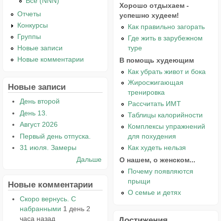
Все (NNN)
Хорошо отдыхаем -
Отчеты
успешно худеем!
Конкурсы
Как правильно загорать
Группы
Где жить в зарубежном
туре
Новые записи
Новые комментарии
В помощь худеющим
Как убрать живот и бока
Жиросжигающая
Новые записи
тренировка
День второй
Рассчитать ИМТ
День 13.
Таблицы калорийности
Август 2026
Комплексы упражнений
Первый день отпуска.
для похудения
Как худеть нельзя
31 июля. Замеры
Дальше
О нашем, о женском...
Почему появляются
прыщи
Новые комментарии
О семье и детях
Скоро вернусь. С
набранными
1 день 2
часа назад
Достижения