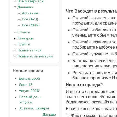
Все материалы
Дневники
Что Вас ждет в результ
Активные
Оксисайз сжигает кал
Все (А-Я)
похудания, для сравне
Все (NNN)
Оксисайз избавляет от
Отчеты
уменьшаете объем тел
Конкурсы
Оксисайз позволяет за
Группы
подбираете наиболее 
Новые записи
Оксисайз улучшает гиб
Новые комментарии
Благодаря увеличению
пищеварения и очищени
Новые записи
Результаты ощутимы и
баланс в организме.И 
День второй
День 13.
Неплохо правда?
Август 2026
И все это благодаря осно
знает о его волшебном де
Первый день
бодифлекса, оксисайз не 
отпуска.
31 июля. Замеры
Если же вы не знакомы с
Дальше
"...Жир не может раствор