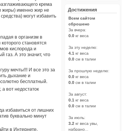
м разглаживающего крема
Достижения
и жиры) именно жир не
 средства) могут избавить
Всем сайтом
сброшено
За вчера:
0.0
кг веса
опадая в организм в
 которого становятся
За эту неделю:
омов кислорода и
4.1
кг веса
газ. А это значит, что
0.0
см в талии
ру мечты!!! И все это за
За прошлую неделю:
ить дыхание и
0.0
кг веса
абсолютно бесплатный.
0.0
см в талии
 а вот недостаток
За август:
0.1
кг веса
0.0
см в талии
да избавиться от лишних
ратив буквально минут
За июль:
3.2
кг веса увы,
йти в Интернете.
набрано...