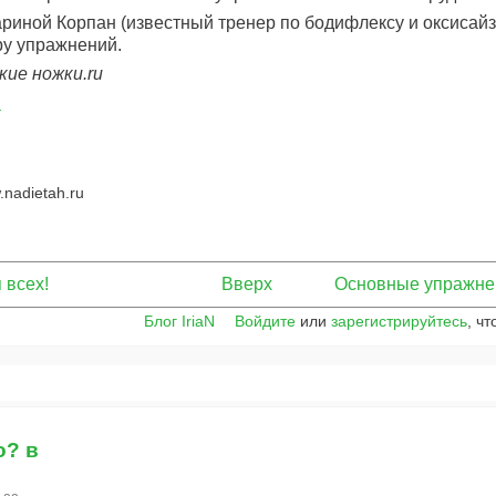
риной Корпан (известный тренер по бодифлексу и оксисайзу
ру упражнений.
ие ножки.ru
а
nadietah.ru
 всех!
Вверх
Основные упражнен
Блог IriaN
Войдите
или
зарегистрируйтесь
, ч
о? в