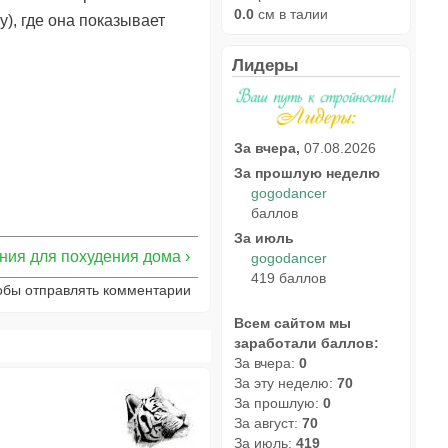
0.0
см в талии
), где она показывает
Лидеры
За вчера,
07.08.2026
За прошлую неделю
gogodancer
баллов
За июль
ия для похудения дома ›
gogodancer
419 баллов
тобы отправлять комментарии
Всем сайтом мы
заработали баллов:
За вчера:
0
За эту неделю:
70
За прошлую:
0
За август:
70
За июль:
419