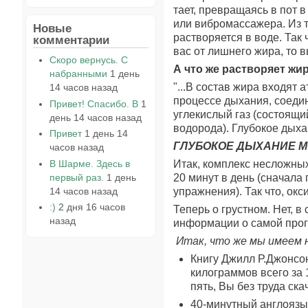
тает, превращаясь в пот 
или вибромассажера. Из 
Новые
растворяется в воде. Так 
комментарии
вас от лишнего жира, то в
Скоро вернусь. С
А что же растворяет жи
набранными
1 день
"...В состав жира входят
14 часов назад
процессе дыхания, соеди
Привет! Спасибо. В
1
углекислый газ (состоящи
день 14 часов назад
водорода). Глубокое дыха
Привет
1 день 14
ГЛУБОКОЕ ДЫХАНИЕ М
часов назад
Итак, комплекс несложных
В Шарме. Здесь в
20 минут в день (сначала
первый раз.
1 день
упражнения). Так что, окс
14 часов назад
:)
2 дня 16 часов
Теперь о грустном. Нет, 
назад
информации о самой прог
Итак, что же мы имеем 
Книгу Джилл Р.Джонсо
килограммов всего за 
пять, Вы без труда ска
40-минутный англоязыч