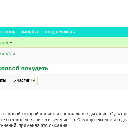
В ТОПЕ
ЛИНЕЙКИ
ВХОД/ПРОФИЛЬ
айте
 IriaN
>
 способ похудеть
дка)
ппы
Участники
а, основой которой является специальное дыхание. Суть п
те базовое дыхание и в течение 15-20 минут ежедневно де
жнений, применяя это дыхание.