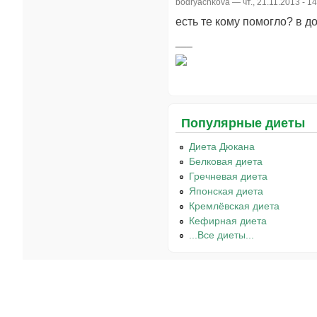
bodryachkova
— чт., 21.11.2013 - 1
есть те кому помогло? в 
Популярные диеты
Диета Дюкана
Белковая диета
Гречневая диета
Японская диета
Кремлёвская диета
Кефирная диета
...Все диеты...