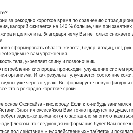
ате?
ории за рекордно короткое время по сравнению с традици
ния, калорий сжигается на 140 % больше, чем при занятиях
 жира и целлюлита, благодаря чему Вы не только снижаете в
а.
ново сформировать область живота, бедер, ягодиц, ног, рук
необходимые вам упражнения.
кость тела, укрепляет спину и позвоночник.
 потребления кислорода, происходит улучшение систем кр
я организма. И как результат, улучшается состояние кожи.
 видны уже через неделю. Вы формируете новую фигуру и
все это в рекордно-короткие сроки.
ве основ Оксисайза - кислороду. Если кто-нибудь занимался
йствии. Занятия оксисайзом Вам точно придутся по душе, по
требует задержки дыхания (что заставило многих отказаться
 бодифлексом, то следующая информация будет Вам полезн
яться под действием «чудодейственных» таблеток и покидать