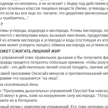
в одежде из неопрена, и не исчезает с бедер под действие
трех основных классов пищевых веществ (белки, углеводы 
что если вы все еще по- лагаете, что диуретики (мочегонные
ы ошибаетесь..."
р?
 атомы углерода, водорода и кислорода. Атомы кислорода, п
няются с молекулами жира, вызывая окисление, продуктами
й из атомов кислорода и углерода) и вода (состоящая из ат
ние может ускорить процесс обмена кислорода на углекислый 
ОЖЕТ СЖИГАТЬ ЛИШНИЙ ЖИР
 упражнений плюс правильное дыхание и Вы получаете фигу
 правда придется потратить побольше времени, чтобы разуч
исайз - это действительно легкий способ похудеть, причем 
в самой программе Оксисайз минусов и противопоказаний нет,
рамме что называется "на лицо".
на сегодняшний день:
н "Программа дыхательных упражнений Oxycise! Как навсег
15 минут в день, взяв на вооружение силу кислорода." Пот
чаете ее в Интернете.
ный ролик с комплексом упражнений. Его тоже нетрудно на