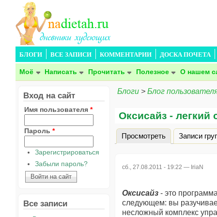
БЛОГИ
ВСЕ ЗАПИСИ
КОММЕНТАРИИ
ДОСКА ПОЧЕТА
Моё
Написать
Прочитать
Полезное
О нашем с
Блоги
>
Блог пользователя
Вход на сайт
Имя пользователя
*
Оксисайз - легкий
Пароль
*
Просмотреть
(активная вкла
Записи гру
Главные вкладки
Зарегистрироваться
Забыли пароль?
сб., 27.08.2011 - 19:22 —
IriaN
Оксисайз
- это программ
следующем: вы разучивае
Все записи
несложный комплекс упра