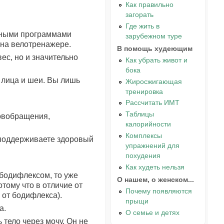
Как правильно
загорать
Где жить в
онными программами
зарубежном туре
 на велотренажере.
В помощь худеющим
ес, но и значительно
Как убрать живот и
бока
, лица и шеи. Вы лишь
Жиросжигающая
тренировка
Рассчитать ИМТ
Таблицы
овобращения,
калорийности
Комплексы
 поддерживаете здоровый
упражнений для
похудения
Как худеть нельзя
 бодифлексом, то уже
О нашем, о женском...
тому что в отличие от
Почему появляются
 от бодифлекса).
прыщи
а.
О семье и детях
 тело через мочу. Он не