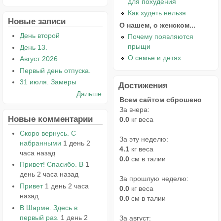
для похудения
Как худеть нельзя
Новые записи
О нашем, о женском...
День второй
Почему появляются
прыщи
День 13.
О семье и детях
Август 2026
Первый день отпуска.
31 июля. Замеры
Достижения
Дальше
Всем сайтом сброшено
За вчера:
Новые комментарии
0.0
кг веса
Скоро вернусь. С
За эту неделю:
набранными
1 день 2
4.1
кг веса
часа назад
0.0
см в талии
Привет! Спасибо. В
1
день 2 часа назад
За прошлую неделю:
Привет
1 день 2 часа
0.0
кг веса
назад
0.0
см в талии
В Шарме. Здесь в
первый раз.
1 день 2
За август: