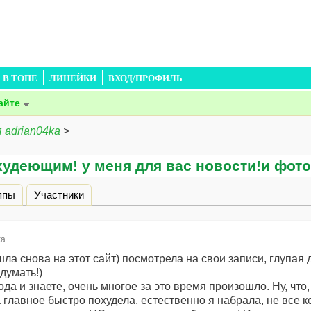
В ТОПЕ
ЛИНЕЙКИ
ВХОД/ПРОФИЛЬ
айте
 adrian04ka
>
худеющим! у меня для вас новости!и фото
дка)
ппы
Участники
ka
 снова на этот сайт) посмотрела на свои записи, глупая де
думать!)
да и знаете, очень многое за это время произошло. Ну, что,
 а главное быстро похудела, естественно я набрала, не все 