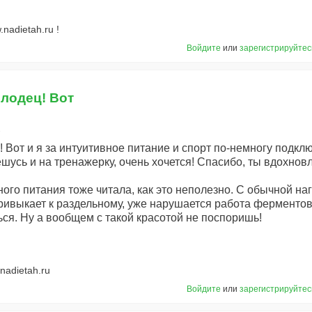
nadietah.ru !
Войдите
или
зарегистрируйтес
олодец! Вот
2
 Вот и я за интуитивное питание и спорт по-немногу подкл
ешусь и на тренажерку, очень хочется! Спасибо, ты вдохно
ного питания тоже читала, как это неполезно. С обычной на
 привыкает к раздельному, уже нарушается работа фермент
ься. Ну а вообщем с такой красотой не поспоришь!
nadietah.ru
Войдите
или
зарегистрируйтес