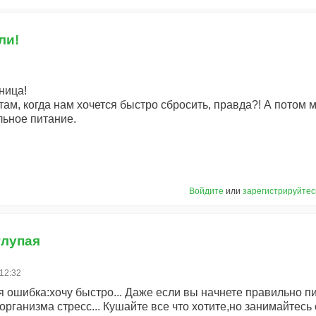
ли!
ница!
там, когда нам хочется быстро сбросить, правда?! А потом м
льное питание.
Войдите
или
зарегистрируйтес
глупая
 12:32
я ошибка:хочу быстро... Даже если вы начнете правильно п
 организма стресс... Кушайте все что хотите,но занимайтесь