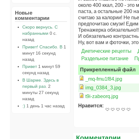
около 400 ккал, 200 - это
паста, а остальные 200 н
Новые
считаю за калории! Не пье
комментарии
предпочитаю смузи! Едим
Скоро вернусь. С
Тренажерка обязательно!!
набранными
0 с.
И обязательно контрастны
назад
Ну, вот вам и фоточки, эт
Привет! Спасибо. В
1
Диетические рецепты
минут 16 секунд
Раздельное питание
П
назад
Привет
1 минут 59
Прикрепленный файл
секунд назад
_mq-fmu1f84.jpg
В Шарме. Здесь в
первый раз.
2
img_0384_3.jpg
минуты 27 секунд
t9i-zabeorq.jpg
назад
Нравится:
:)
1 день 1 час назад
Комментарии