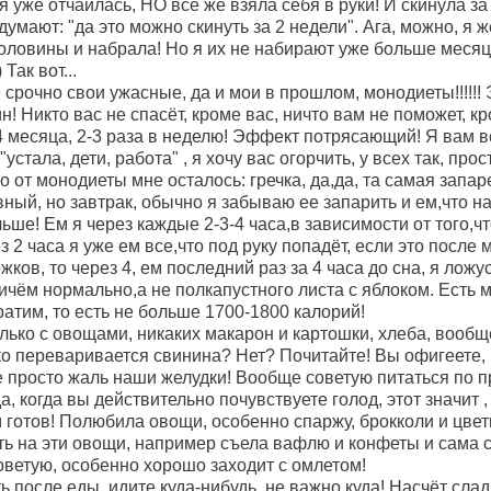
 уже отчаилась, НО все же взяла себя в руки! И скинула за 4
думают: "да это можно скинуть за 2 недели". Ага, можно, я же
оловины и набрала! Но я их не набирают уже больше месяца,
Так вот...
 срочно свои ужасные, да и мои в прошлом, монодиеты!!!!!!
! Никто вас не спасёт, кроме вас, ничто вам не поможет, к
4 месяца, 2-3 раза в неделю! Эффект потрясающий! Я вам в
стала, дети, работа" , я хочу вас огорчить, у всех так, про
о от монодиеты мне осталось: гречка, да,да, та самая запар
ный, но завтрак, обычно я забываю ее запарить и ем,что на
льше! Ем я через каждые 2-3-4 часа,в зависимости от того,что
з 2 часа я уже ем все,что под руку попадёт, если это после м
жков, то через 4, ем последний раз за 4 часа до сна, я ложус
ичём нормально,а не полкапустного листа с яблоком. Есть м
атим, то есть не больше 1700-1800 калорий!
олько с овощами, никаких макарон и картошки, хлеба, вообщ
ко переваривается свинина? Нет? Почитайте! Вы офигеете, 
е просто жаль наши желудки! Вообще советую питаться по 
а, когда вы действительно почувствуете голод, этот значит ,
 готов! Полюбила овощи, особенно спаржу, брокколи и цветн
ь на эти овощи, например съела вафлю и конфеты и сама с
советую, особенно хорошо заходит с омлетом!
 после еды, идите куда-нибудь, не важно куда! Насчёт слад