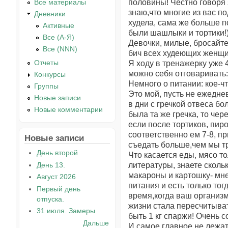
половины! Честно говоря я
Все материалы
знаю,что многие из вас по
Дневники
худела, сама же больше п
Активные
были шашлыки и тортики!) 
Все (А-Я)
Девочки, милые, бросайте
Все (NNN)
бич всех худеющих женщин
Отчеты
Я ходу в тренажерку уже 
можно себя отговаривать:"у
Конкурсы
Немного о питании: кое-чт
Группы
Это мой, пусть не ежеднев
Новые записи
в дни с гречкой отвеса бо
Новые комментарии
была та же гречка, то чере
если после тортиков, пиро
соответственно ем 7-8, пр
Новые записи
съедать больше,чем мы тр
День второй
Что касается еды, мясо т
День 13.
литературы, знаете сколь
макароны и картошку- мн
Август 2026
питания и есть только тогд
Первый день
время,когда ваш организм
отпуска.
жизни стала пересчитыват
31 июля. Замеры
быть 1 кг спаржи! Очень 
Дальше
И самое главное не лежать