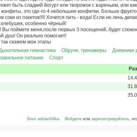
 может быть сладкий йогурт или творожок с вареньем, или к
а конфеты, это где-то 4 небольшие конфетки. Больше фрукто
м соки из пакетов!!!! Хочется пить - вода! Если не лень дел
 хлебушек, особенно чёрный!
! Вы поймете меня,после первых 3 посещений, будет сложно
й душ! Он реально помогает!
о так скажем мои этапы
Дыхательная гимнастика
Обручи, тренажеры
Дневники 
равильное питание
Спорт
Ра
14.
31.
35.
Блог adrian04ka
Войдите
или
зарегистрируйтесь
, ч