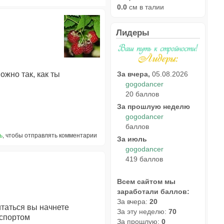
0.0
см в талии
Лидеры
За вчера,
05.08.2026
ожно так, как ты
gogodancer
20 баллов
За прошлую неделю
gogodancer
баллов
ь
, чтобы отправлять комментарии
За июль
gogodancer
419 баллов
Всем сайтом мы
заработали баллов:
За вчера:
20
итаться вы начнете
За эту неделю:
70
 спортом
За прошлую:
0