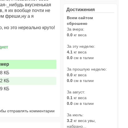
акая-_нибудь вкусненькая
Достижения
в, я их вообще почти не
аем фреши,ну а я
Всем сайтом
сброшено
, но это нереально круто!
За вчера:
0.0
кг веса
За эту неделю:
диет
4.1
кг веса
0.0
см в талии
змер
За прошлую неделю:
48 КБ
0.0
кг веса
82 КБ
0.0
см в талии
09 КБ
За август:
0.1
кг веса
0.0
см в талии
тобы отправлять комментарии
За июль:
3.2
кг веса увы,
набрано...