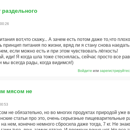
т раздельного
 00:26
итания вот,что скажу... А зачем есть потом даже то,что пло
ь принцип питания по жизни, вряд ли я стану снова наедать
ем, если можно есть и при этом чувствовать лёгкость!
й, иди! Я когда шла тоже стеснялась, сейчас просто все равн
 мы всегда рады, когда видимся!)
Войдите
или
зарегистрируйтес
ым мясом не
00:53
ом не обязательно, но во многих продуктах природой уже 
нские статьи про это, очень серьезные пищеварительные р
на нем, конечно немного сбросила даже тогда, 7 кг. Не зна
ьгами туго, дочь замуж отдаю. И времени вечно нет. Но все э