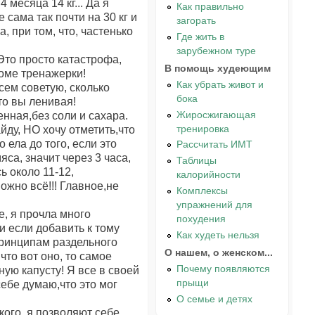
 месяца 14 кг... Да я
Как правильно
 сама так почти на 30 кг и
загорать
 при том, что, частенько
Где жить в
зарубежном туре
 Это просто катастрофа,
В помощь худеющим
роме тренажерки!
Как убрать живот и
сем советую, сколько
бока
сто вы ленивая!
Жиросжигающая
енная,без соли и сахара.
тренировка
йду, НО хочу отметить,что
 ела до того, если это
Рассчитать ИМТ
яса, значит через 3 часа,
Таблицы
ь около 11-12,
калорийности
ожно всё!!! Главное,не
Комплексы
упражнений для
е, я прочла много
похудения
и если добавить к тому
Как худеть нельзя
принципам раздельного
О нашем, о женском...
 что вот оно, то самое
Почему появляются
ую капусту! Я все в своей
прыщи
ебе думаю,что это мог
О семье и детях
кого, я позволяют себе