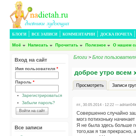
БЛОГИ
ВСЕ ЗАПИСИ
КОММЕНТАРИИ
ДОСКА ПОЧЕТА
Моё
Написать
Прочитать
Полезное
О нашем с
Блоги
>
Блог пользователя
Вход на сайт
Имя пользователя
*
доброе утро всем 
Пароль
*
Просмотреть
(активная вкла
Записи гру
Главные вкладки
Зарегистрироваться
Забыли пароль?
пт., 30.05.2014 - 12:22 —
adrian04
Совершенно случайно зашла
могз потихоньку начинает 
Я не была здесь больше го
Все записи
того,как я так прекрасно,