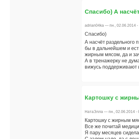
Спасибо) А насчё
adrian04ka
— пн., 02.06.2014 -
Спасибо)
А насчёт раздельного п
бы в дальнейшем и ест
жирным мясом, да и зач
А в тренажерку не дума
вижусь поддерживают и
Картошку с жирн
НатаЭлла
— пн., 02.06.2014 - 
Картошку с жирным мяс
Все же почитай медици
Я пару месяцев сидела 
С залом надо, да с ден