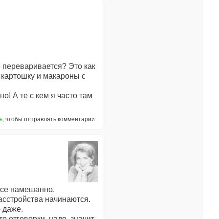
хо переваривается? Это как
 картошку и макароны с
о! А те с кем я часто там
ь
, чтобы отправлять комментарии
все намешанно.
асстройства начинаются.
ю даже.
то отговорки, надо, значит