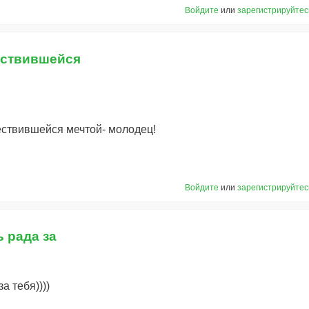
Войдите
или
зарегистрируйтес
ествившейся
ствившейся мечтой- молодец!
Войдите
или
зарегистрируйтес
ь рада за
за тебя))))