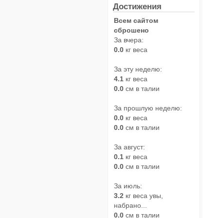
Достижения
Всем сайтом
сброшено
За вчера:
0.0
кг веса
За эту неделю:
4.1
кг веса
0.0
см в талии
За прошлую неделю:
0.0
кг веса
0.0
см в талии
За август:
0.1
кг веса
0.0
см в талии
За июль:
3.2
кг веса увы,
набрано...
0.0
см в талии