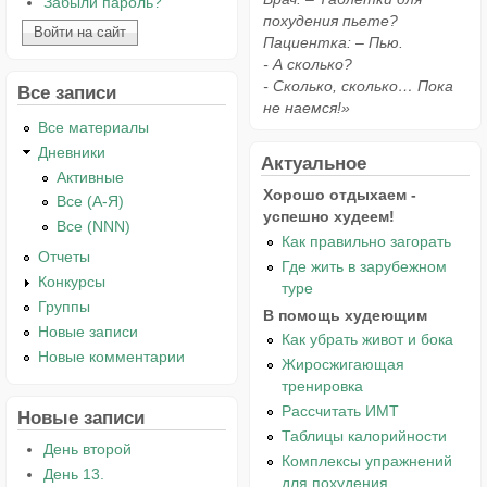
Забыли пароль?
похудения пьете?
Пациентка: – Пью.
- А сколько?
- Сколько, сколько… Пока
Все записи
не наемся!»
Все материалы
Дневники
Актуальное
Активные
Хорошо отдыхаем -
Все (А-Я)
успешно худеем!
Все (NNN)
Как правильно загорать
Отчеты
Где жить в зарубежном
Конкурсы
туре
Группы
В помощь худеющим
Новые записи
Как убрать живот и бока
Новые комментарии
Жиросжигающая
тренировка
Рассчитать ИМТ
Новые записи
Таблицы калорийности
День второй
Комплексы упражнений
День 13.
для похудения