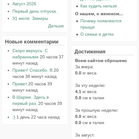
Август 2026
Как худеть нельзя
Первый день отпуска.
О нашем, о женском...
31 июля. Замеры
Почему появляются
Дальше
прыщи
О семье и детях
Новые комментарии
Скоро вернусь. С
Достижения
набранными
20 часов 37
Всем сайтом сброшено
минут назад
За вчера:
Привет! Спасибо. В
20
0.0
кг веса
часов 38 минут назад
Привет
20 часов 39
За эту неделю:
минут назад
4.1
кг веса
В Шарме. Здесь в
0.0
см в талии
первый раз.
20 часов 39
минут назад
За прошлую неделю:
0.0
кг веса
:)
1 день 22 часа назад
0.0
см в талии
За август: