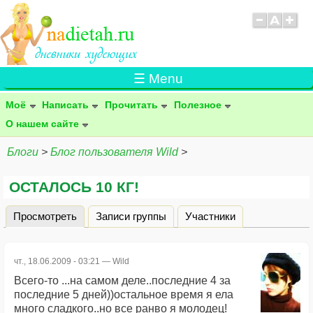
☰ Menu
Моё
Написать
Прочитать
Полезное
О нашем сайте
Блоги
>
Блог пользователя Wild
>
ОСТАЛОСЬ 10 КГ!
Просмотреть
(активная вкладка)
Записи группы
Участники
Главные вкладки
чт., 18.06.2009 - 03:21 —
Wild
Всего-то ...на самом деле..последние 4 за
последние 5 дней))остальное время я ела
много сладкого..но все ранво я молодец!