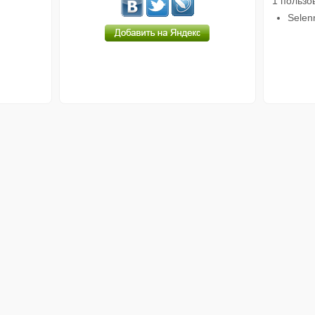
1 пользо
Selen