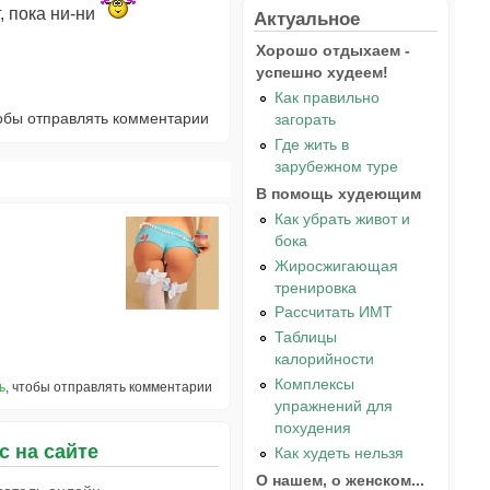
, пока ни-ни
Актуальное
Хорошо отдыхаем -
успешно худеем!
Как правильно
тобы отправлять комментарии
загорать
Где жить в
зарубежном туре
В помощь худеющим
Как убрать живот и
бока
Жиросжигающая
тренировка
Рассчитать ИМТ
Таблицы
калорийности
Комплексы
ь
, чтобы отправлять комментарии
упражнений для
похудения
с на сайте
Как худеть нельзя
О нашем, о женском...