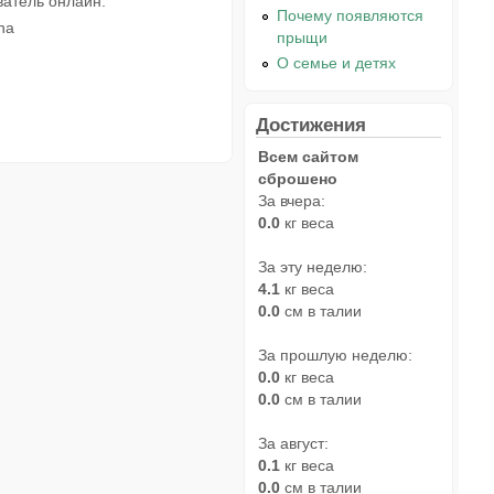
ватель онлайн.
Почему появляются
na
прыщи
О семье и детях
Достижения
Всем сайтом
сброшено
За вчера:
0.0
кг веса
За эту неделю:
4.1
кг веса
0.0
см в талии
За прошлую неделю:
0.0
кг веса
0.0
см в талии
За август:
0.1
кг веса
0.0
см в талии