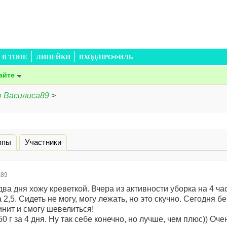
В ТОПЕ
ЛИНЕЙКИ
ВХОД/ПРОФИЛЬ
айте
я Василиса89
>
дка)
ппы
Участники
а89
а дня хожу креветкой. Вчера из активности уборка на 4 час
2,5. Сидеть не могу, могу лежать, но это скучно. Сегодня бе
инит и смогу шевелиться!
850 г за 4 дня. Ну так себе конечно, но лучше, чем плюс)) Оч