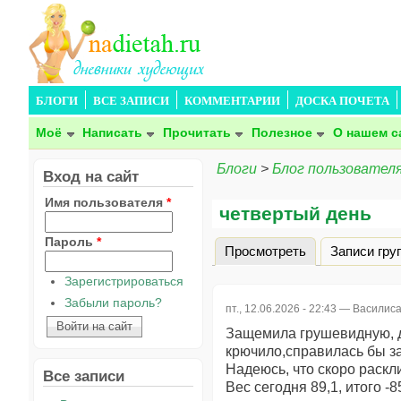
БЛОГИ
ВСЕ ЗАПИСИ
КОММЕНТАРИИ
ДОСКА ПОЧЕТА
Моё
Написать
Прочитать
Полезное
О нашем с
Блоги
>
Блог пользовател
Вход на сайт
Имя пользователя
*
четвертый день
Пароль
*
Просмотреть
(активная вкла
Записи гру
Главные вкладки
Зарегистрироваться
Забыли пароль?
пт., 12.06.2026 - 22:43 —
Василис
Защемила грушевидную, дв
крючило,справилась бы за 
Надеюсь, что скоро раскл
Все записи
Вес сегодня 89,1, итого -