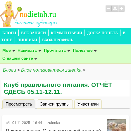
БЛОГИ
ВСЕ ЗАПИСИ
КОММЕНТАРИИ
ДОСКА ПОЧЕТА
В
ТОПЕ
ЛИНЕЙКИ
ВХОД/ПРОФИЛЬ
Моё
Написать
Прочитать
Полезное
О нашем сайте
Блоги
>
Блог пользователя zulenka
>
Клуб правильного питания. ОТЧЁТ
СДЕСЬ 05.11-12.11.
Просмотреть
(активная вкладка)
Записи группы
Участники
Главные вкладки
сб., 01.11.2025 - 16:44 —
zulenka
Привет девочки. С началом новой отчетной