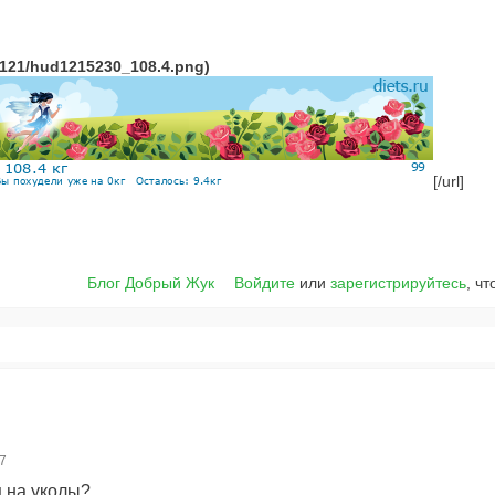
[/url]
Блог Добрый Жук
Войдите
или
зарегистрируйтесь
, ч
17
 на уколы?