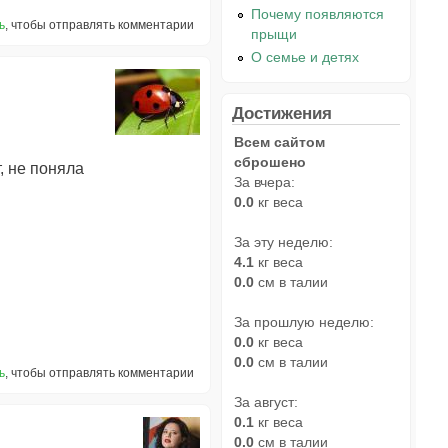
Почему появляются
ь
, чтобы отправлять комментарии
прыщи
О семье и детях
Достижения
Всем сайтом
сброшено
т, не поняла
За вчера:
0.0
кг веса
За эту неделю:
4.1
кг веса
0.0
см в талии
За прошлую неделю:
0.0
кг веса
0.0
см в талии
ь
, чтобы отправлять комментарии
За август:
0.1
кг веса
0.0
см в талии