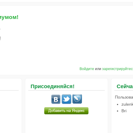
мумом!
7
!
Войдите
или
зарегистрируйтес
Присоединяйся!
Сейча
Пользова
zulen
Bri