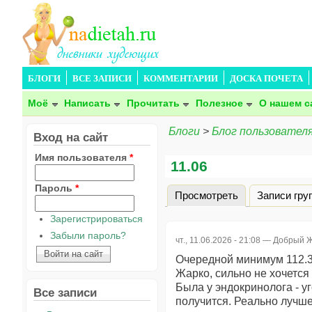
БЛОГИ
ВСЕ ЗАПИСИ
КОММЕНТАРИИ
ДОСКА ПОЧЕТА
Моё
Написать
Прочитать
Полезное
О нашем с
Блоги
>
Блог пользовател
Вход на сайт
Имя пользователя
*
11.06
Пароль
*
Просмотреть
(активная вкла
Записи гру
Главные вкладки
Зарегистрироваться
Забыли пароль?
чт., 11.06.2026 - 21:08 —
Добрый Ж
Очередной минимум 112.
Жарко, сильно не хочется
Была у эндокринолога - уг
Все записи
получится. Реально лучше