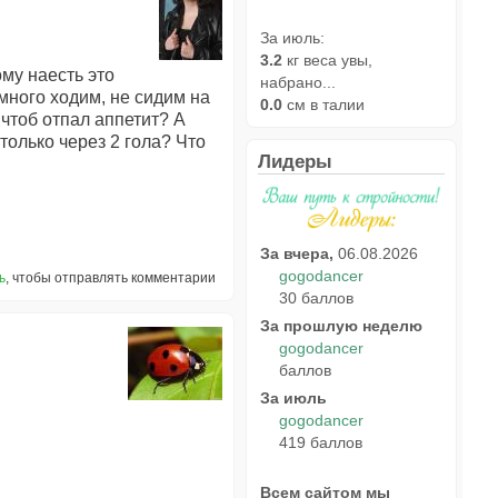
За июль:
3.2
кг веса увы,
ому наесть это
набрано...
много ходим, не сидим на
0.0
см в талии
 чтоб отпал аппетит? А
только через 2 гола? Что
Лидеры
За вчера,
06.08.2026
gogodancer
ь
, чтобы отправлять комментарии
30 баллов
За прошлую неделю
gogodancer
баллов
За июль
gogodancer
419 баллов
Всем сайтом мы