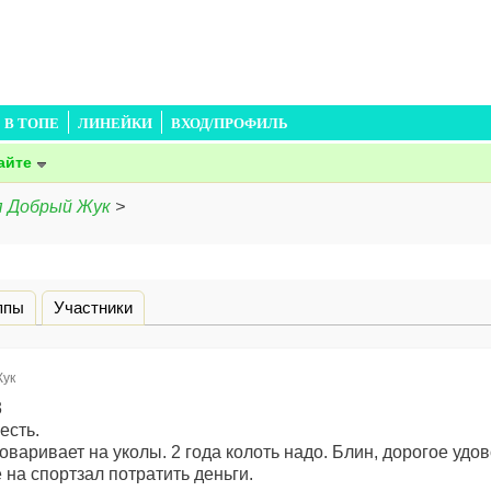
В ТОПЕ
ЛИНЕЙКИ
ВХОД/ПРОФИЛЬ
айте
я Добрый Жук
>
дка)
ппы
Участники
ук
3
 есть.
оваривает на уколы. 2 года колоть надо. Блин, дорогое удо
 на спортзал потратить деньги.