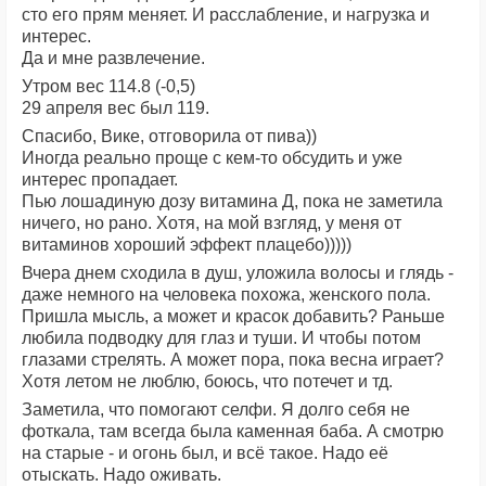
сто его прям меняет. И расслабление, и нагрузка и
интерес.
Да и мне развлечение.
Утром вес 114.8 (-0,5)
29 апреля вес был 119.
Спасибо, Вике, отговорила от пива))
Иногда реально проще с кем-то обсудить и уже
интерес пропадает.
Пью лошадиную дозу витамина Д, пока не заметила
ничего, но рано. Хотя, на мой взгляд, у меня от
витаминов хороший эффект плацебо)))))
Вчера днем сходила в душ, уложила волосы и глядь -
даже немного на человека похожа, женского пола.
Пришла мысль, а может и красок добавить? Раньше
любила подводку для глаз и туши. И чтобы потом
глазами стрелять. А может пора, пока весна играет?
Хотя летом не люблю, боюсь, что потечет и тд.
Заметила, что помогают селфи. Я долго себя не
фоткала, там всегда была каменная баба. А смотрю
на старые - и огонь был, и всё такое. Надо её
отыскать. Надо оживать.