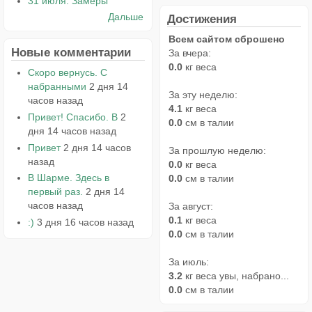
31 июля. Замеры
Дальше
Достижения
Всем сайтом сброшено
Новые комментарии
За вчера:
0.0
кг веса
Скоро вернусь. С
набранными
2 дня 14
За эту неделю:
часов назад
4.1
кг веса
Привет! Спасибо. В
2
0.0
см в талии
дня 14 часов назад
Привет
2 дня 14 часов
За прошлую неделю:
назад
0.0
кг веса
В Шарме. Здесь в
0.0
см в талии
первый раз.
2 дня 14
часов назад
За август:
0.1
кг веса
:)
3 дня 16 часов назад
0.0
см в талии
За июль:
3.2
кг веса увы, набрано...
0.0
см в талии