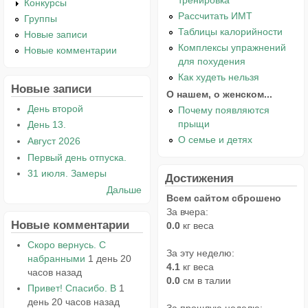
тренировка
Конкурсы
Рассчитать ИМТ
Группы
Таблицы калорийности
Новые записи
Комплексы упражнений
Новые комментарии
для похудения
Как худеть нельзя
Новые записи
О нашем, о женском...
День второй
Почему появляются
прыщи
День 13.
О семье и детях
Август 2026
Первый день отпуска.
31 июля. Замеры
Достижения
Дальше
Всем сайтом сброшено
За вчера:
Новые комментарии
0.0
кг веса
Скоро вернусь. С
За эту неделю:
набранными
1 день 20
4.1
кг веса
часов назад
0.0
см в талии
Привет! Спасибо. В
1
день 20 часов назад
За прошлую неделю: